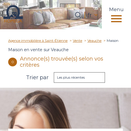
Menu
Langue
fr
Langue
0
fr
Accueil
Agence immobilière à Saint-Étienne
Vente
Veauche
Maison
Maison en vente sur Veauche
Annonce(s) trouvée(s) selon vos
0
critères
Trier par
Les plus récentes