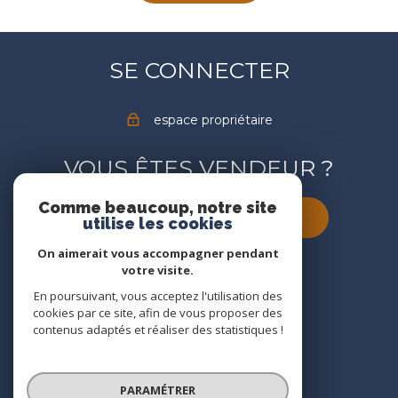
SE CONNECTER
espace propriétaire
VOUS ÊTES VENDEUR ?
Comme beaucoup, notre site
estimez votre bien dès à présent
utilise les cookies
On aimerait vous accompagner pendant
votre visite.
En poursuivant, vous acceptez l'utilisation des
cookies par ce site, afin de vous proposer des
contenus adaptés et réaliser des statistiques !
© 2022
Tous droits réservés
PARAMÉTRER
Traduction powered by Google