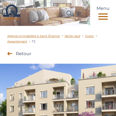
Menu
Langue
fr
Langue
0
fr
Accueil
Agence immobilière à Saint-Étienne
Vente neuf
Givors
Appartement
T2
Retour