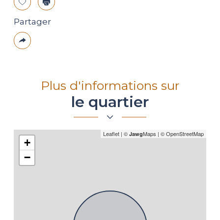
Sélectionner
Imprimer
Partager
Plus
de
partage
Plus d'informations sur
le quartier
Leaflet
|
©
Maps
|
© OpenStreetMap
Jawg
+
−