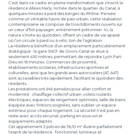
C’est dans ce cadre en pleine transformation que s’inscrit la
résidence Allées Marly, nichée dans le quartier du Canal, à
quelques minutes à pied des berges du Rhône. Pensée
comme un véritable havre de paix urbain, cette réalisation
contemporaine se compose de trois bâtiments ouverts sur
un cœur d’îlot paysager, entièrement piétonnier. Ici, la
nature s’invite au quotidien, offrant un cadre de vie apaisé
où l’on circule à pied ou à vélo, loin de l’agitation.
La résidence bénéficie d’un emplacement particulièrement
stratégique : la gare SNCF de Givors-Canal se situe à
seulement 450 mètres, permettant de rejoindre Lyon Part-
Dieu en 16 minutes. Commerces de proximité,
établissements scolaires, infrastructures sportives et
culturelles, ainsi que les grands axes autoroutiers (A7, A47)
sont accessibles très rapidement, facilitant le quotidien des
résidents.
Les prestations ont été pensées pour allier confort et
modernité : chauffage collectif urbain, volets roulants
électriques, espaces de rangement optimisés, salle de bains
équipée avec finitions soignées, sans oublier un espace
extérieur pour chaque logement. La sécurité n’est pas en
reste avec accès sécurisé, parking en sous-sol et
équipements adaptés.
Cet appartement 2 pièces de 36,10 m² illustre parfaitement
l’esprit de la résidence : fonctionnel, lumineux et