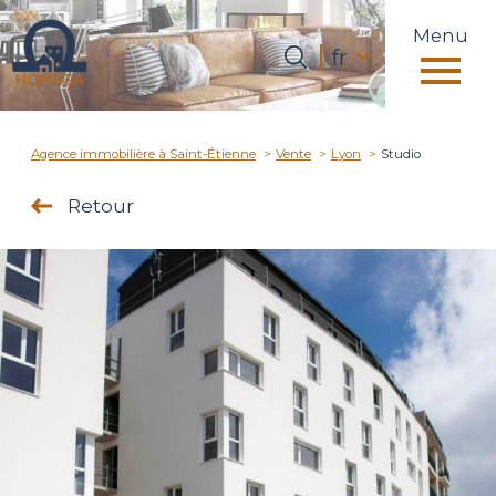
Menu
Langue
fr
Langue
0
fr
Accueil
Agence immobilière à Saint-Étienne
Vente
Lyon
Studio
Retour