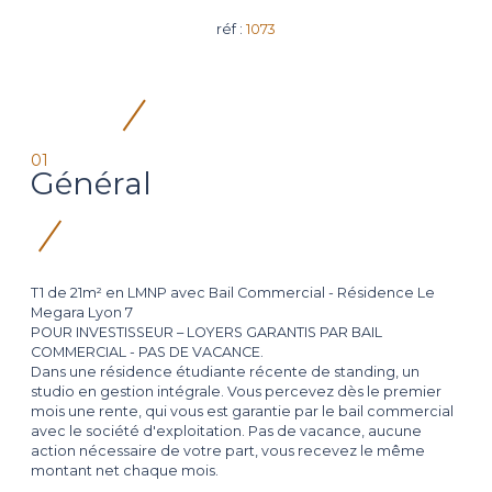
réf :
1073
01
Général
T1 de 21m² en LMNP avec Bail Commercial - Résidence Le
Megara Lyon 7
POUR INVESTISSEUR – LOYERS GARANTIS PAR BAIL
COMMERCIAL - PAS DE VACANCE.
Dans une résidence étudiante récente de standing, un
studio en gestion intégrale. Vous percevez dès le premier
mois une rente, qui vous est garantie par le bail commercial
avec le société d'exploitation. Pas de vacance, aucune
action nécessaire de votre part, vous recevez le même
montant net chaque mois.