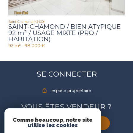
Saint-Chamond (42400)
SAINT-CHAMOND / BIEN ATYPIQUE
92 m² / USAGE MIXTE (PRO /
HABITATION)
92 m² -
98 000 €
SE CONNECTER
espace propriétaire
VOUS ÊTES VENDEUR ?
Comme beaucoup, notre site
estimez votre bien dès à présent
utilise les cookies