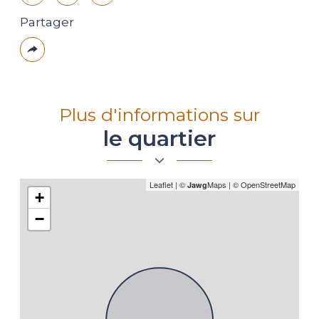
Partager
Plus
de
partage
Plus d'informations sur
le quartier
Leaflet
|
©
Maps
|
© OpenStreetMap
Jawg
+
−